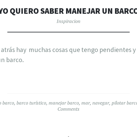
YO QUIERO SABER MANEJAR UN BARC
Inspiracion
trás hay muchas cosas que tengo pendientes y u
n barco.
o
barco
,
barco turístico
,
manejar barco
,
mar
,
navegar
,
pilotar barc
Comments