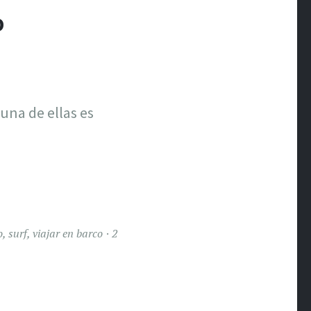
O
na de ellas es
o
,
surf
,
viajar en barco
2