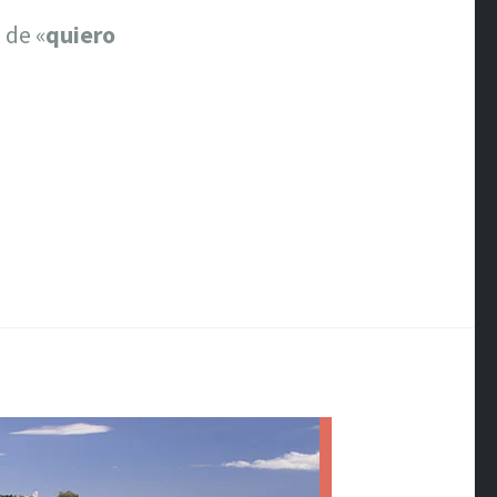
 de «
quiero