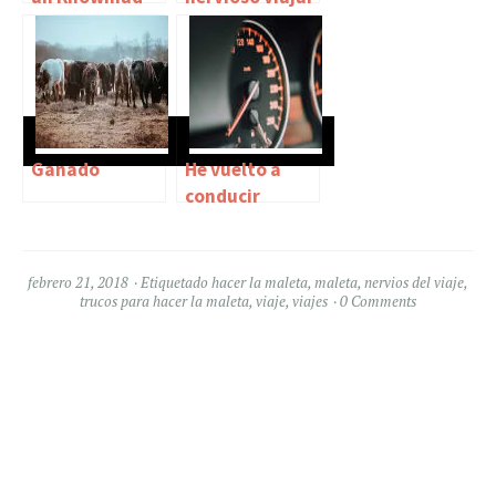
Trabajando
por el mundo
Ganado
He vuelto a
conducir
febrero 21, 2018
Etiquetado
hacer la maleta
,
maleta
,
nervios del viaje
,
trucos para hacer la maleta
,
viaje
,
viajes
0 Comments