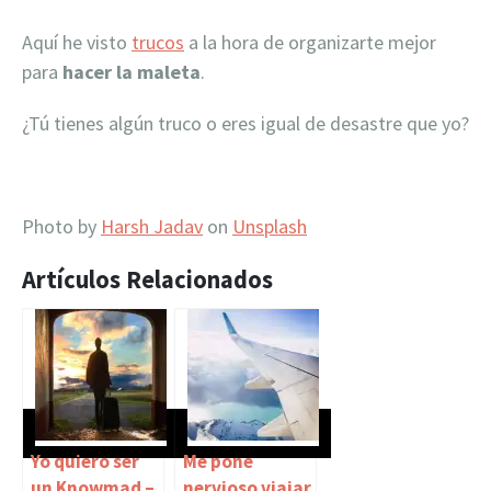
Aquí he visto
trucos
a la hora de organizarte mejor
para
hacer la maleta
.
¿Tú tienes algún truco o eres igual de desastre que yo?
Photo by
Harsh Jadav
on
Unsplash
Artículos Relacionados
Yo quiero ser
Me pone
un Knowmad –
nervioso viajar