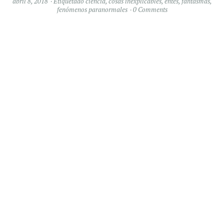
abril 8, 2018
Etiquetado
ciencia
,
cosas inexplicables
,
entes
,
fantasmas
,
fenómenos paranormales
0 Comments