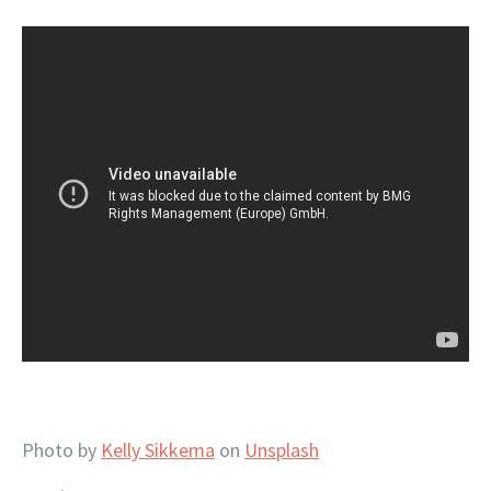
Photo by
Kelly Sikkema
on
Unsplash