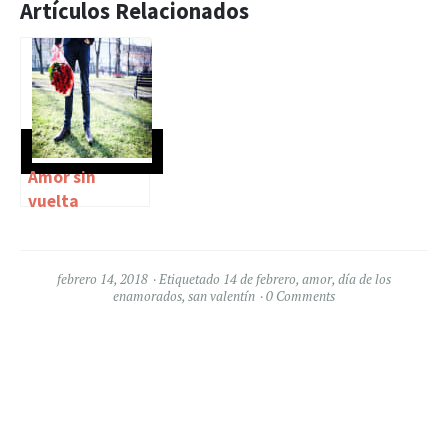
Artículos Relacionados
Amor sin
vuelta
febrero 14, 2018
Etiquetado
14 de febrero
,
amor
,
día de los
enamorados
,
san valentín
0 Comments