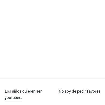
Navegación
Los niños quieren ser
No soy de pedir favores
youtubers
de