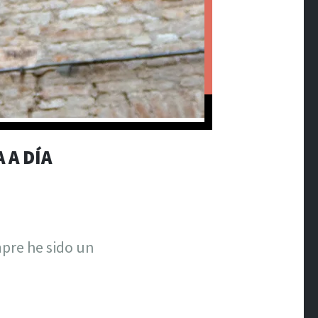
 A DÍA
mpre he sido un