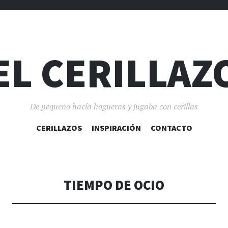
EL CERILLAZ
De pequeño hacía hogueras y jugaba con cerillas
SALTAR
CERILLAZOS
INSPIRACIÓN
CONTACTO
AL
CONTENIDO
TIEMPO DE OCIO